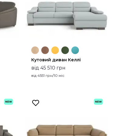
Кутовий диван Келлі
від 45 510 грн
від
4551
грн/10 міс
NEW
NEW