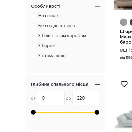
Особливості
На ніжках
Без підлокітників
Шкір
З білизняним коробом
Манх
баро
З баром
від 1
З отоманкою
від
159
Глибина спального місця
от
до