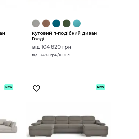
ан
Кутовий п-подібний диван
Голді
від 104 820 грн
від
10482
грн/10 міс
NEW
NEW