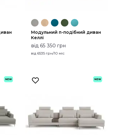
диван
Модульний п-подібний диван
Келлі
від 65 350 грн
від
6535
грн/10 міс
NEW
NEW