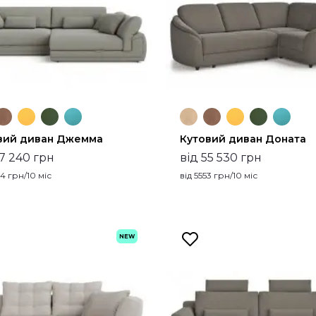
вий диван Джемма
Кутовий диван Доната
47 240 грн
від 55 530 грн
24
грн/10 міс
від
5553
грн/10 міс
NEW