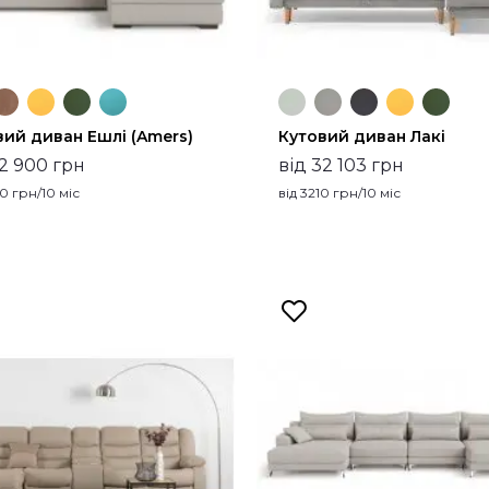
вий диван Ешлі (Amers)
Кутовий диван Лакі
52 900 грн
від 32 103 грн
90
грн/10 міс
від
3210
грн/10 міс