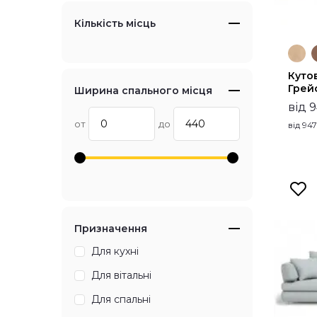
Кількість місць
Куто
Грей
Ширина спального місця
від 
от
до
від
947
Призначення
Для кухні
Для вітальні
Для спальні