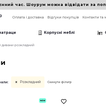
єнний час. Шоурум можна відвідати за поп
9
Оплата і доставка
Відгуки покупців
Контакти та 
 матраци
Корпусні меблі
і дивани розкладний
і прямі дивани
прямий для кухні
ни
прямий в вітальню
 прямий Еврокнижка
×
Розкладний
рали:
Скинути фільтр
NEW