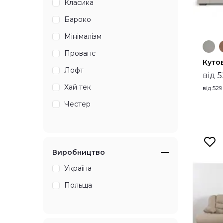
Класика
Бароко
Мінімалізм
Прованс
Куто
Лофт
від 
Хай тек
від
52
Честер
Виробництво
Україна
Польща