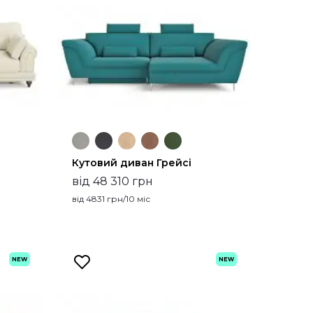
Кутовий диван Грейсі
від 48 310 грн
від
4831
грн/10 міс
NEW
NEW