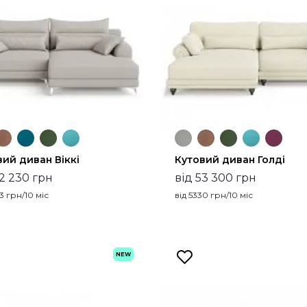
вий диван Віккі
Кутовий диван Голді
52 230 грн
від 53 300 грн
3
грн/10 міс
від
5330
грн/10 міс
NEW