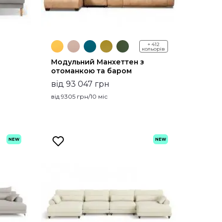
+ 412
кольорів
Модульний Манхеттен з
отоманкою та баром
від 93 047 грн
від
9305
грн/10 міс
NEW
NEW