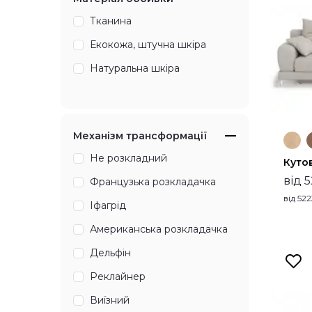
Тканина
Екокожа, штучна шкіра
Натуральна шкіра
Механізм трансформації
Не розкладний
Куто
від 
Французька розкладачка
від
522
Іфагрід
Американська розкладачка
Дельфін
Реклайнер
Виїзний