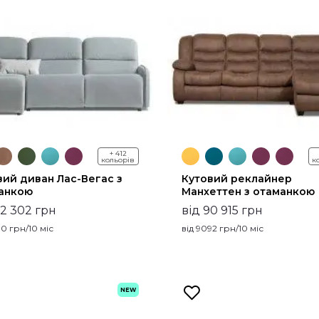
+ 412
кольорів
к
вий диван Лас-Вегас з
Кутовий реклайнер
анкою
Манхеттен з отаманкою
82 302 грн
від 90 915 грн
30
грн/10 міс
від
9092
грн/10 міс
NEW