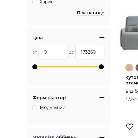
Харків
Показати ще
Ціна
от
до
Куто
отам
від 
Форм-фактор
від
82
Модульний
Матеріал оббивки