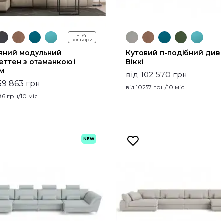
+ 74
кольори
яний модульний
Кутовий п-подібний див
еттен з отаманкою і
Віккі
м
від 102 570 грн
59 863 грн
від
10257
грн/10 міс
86
грн/10 міс
NEW