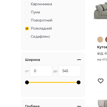
Єврокнижка
Пума
Поворотний
Розкладний
Седафлекс
Куто
від 
Ширина
від
47
от
до
Глубина