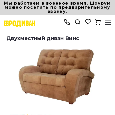
Мы работаем в военное время. Шоурум
можно посетить по предварительному
звонку.
Интернет-магазин мебели
Диваны и кресла
Прямые диваны
Двух
Двухместный диван Винс