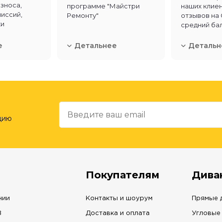
взноса,
программе "Майстри
наших клиен
миссий,
Ремонту"
отзывов на 
ки
средний бал
е
Детальнее
Детальн
цию
Покупателям
Дива
нии
Контакты и шоурум
Прямые 
В
Доставка и оплата
Угловые