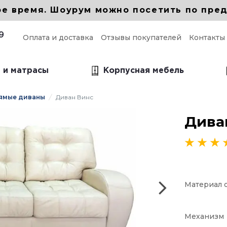
ое время. Шоурум можно посетить по пред
9
Оплата и доставка
Отзывы покупателей
Контакты
 и матрасы
Корпусная мебель
ямые диваны
Диван Винс
ые прямые диваны
Дива
прямой для кухни
 прямой в гостиную
 прямой Еврокнижка
Материал 
Механизм