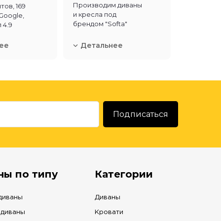
Производим диваны
тов, 169
и кресла под
Google,
брендом "Softa"
 4.9
ее
Детальнее
ны по типу
Категории
диваны
Диваны
 диваны
Кровати