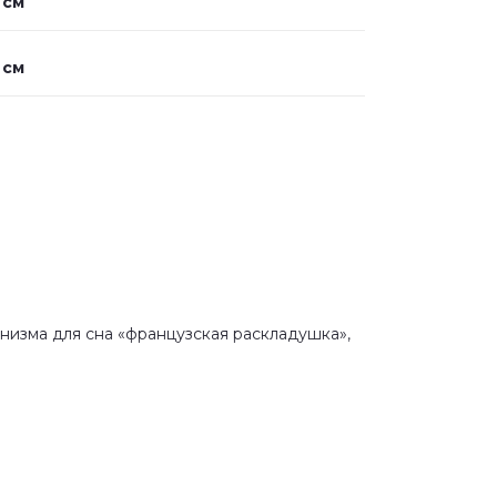
 см
 см
низма для сна «французская раскладушка»,