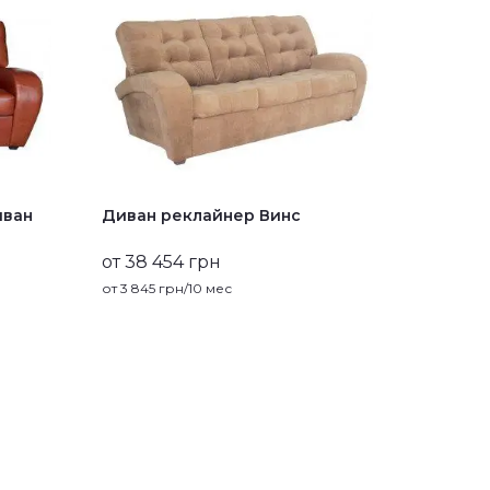
иван
Диван реклайнер Винс
Кресло
от 38 454 грн
от 24 8
от
3 845
грн/10 мес
от
2 484
г