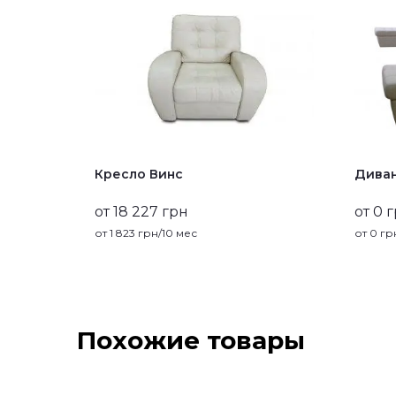
Кресло Винс
Диван
от 18 227 грн
от 0 
от
1 823
грн/10 мес
от
0
грн
Похожие товары