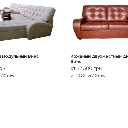
 модульный Винс
Кожаный двухместный д
Винс
грн
от 42 500 грн
/10 мес
от
4 250
грн/10 мес