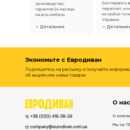
Без первого 
производство,
переплат, ко
гарантия 24 месяца
из любой точ
на всю мебель
Украины
Детальнее
Детальне
Экономьте с Евродиван
Подпишитесь на рассылку и получайте информа
об акциях или новых товарах
О нас
О компа
+38 (050) 416-38-29
Мы на Т
company@eurodivan.com.ua