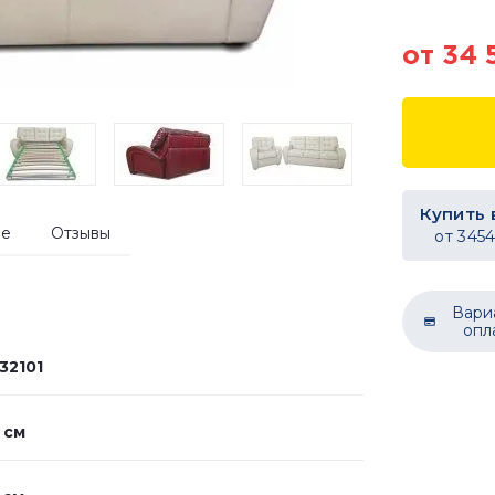
от 34 
Купить 
ие
Отзывы
от
345
Вари
опл
32101
 см