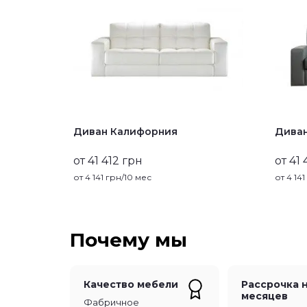
Диван Калифорния
Дива
от 41 412 грн
от 41 
от
4 141
грн/10 мес
от
4 141
Почему мы
Качество мебели
Рассрочка н
месяцев
Фабричное