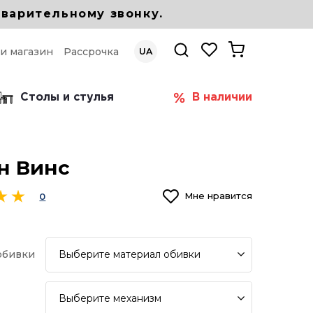
варительному звонку.
 и магазин
Рассрочка
UA
Столы и стулья
В наличии
н Винс
Мне нравится
0
Выберите
материал обивки
обивки
Выберите
механизм