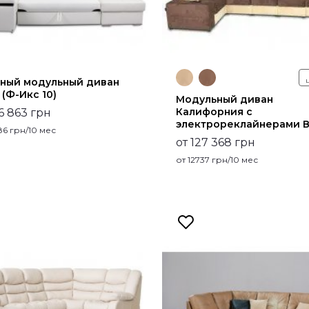
ный модульный диван
 (Ф-Икс 10)
Модульный диван
Калифорния с
06 863 грн
электрореклайнерами В
86
грн/10 мес
от 127 368 грн
от
12737
грн/10 мес