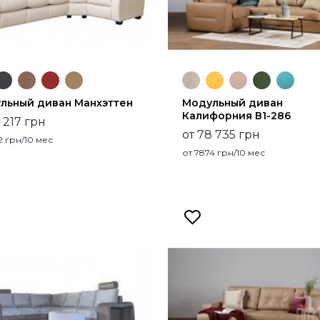
льный диван Манхэттен
Модульный диван
Калифорния В1-286
 217 грн
от 78 735 грн
2
грн/10 мес
от
7874
грн/10 мес