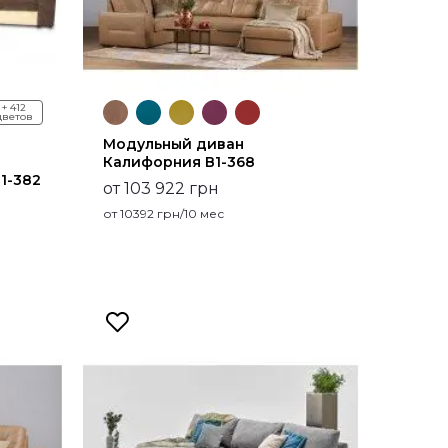
+ 412
цветов
Модульный диван
Калифорния В1-368
1-382
от 103 922 грн
от
10392
грн/10 мес