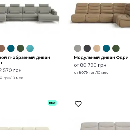
вой п-образный диван
Модульный диван Одри
н
от 80 790 грн
02 570 грн
от
8079
грн/10 мес
57
грн/10 мес
NEW