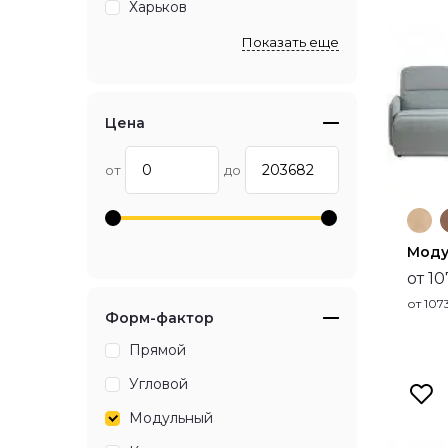
Харьков
Показать еще
Цена
от
до
Моду
от 1
от
107
Форм-фактор
Прямой
Угловой
Модульный