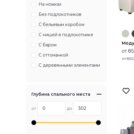
На ножках
Без подлокотников
С бельевым коробом
С нишей в подлокотнике
Моду
С баром
от 85
С оттоманкой
от
852
С деревянными элементами
Глубина спального места
от
до