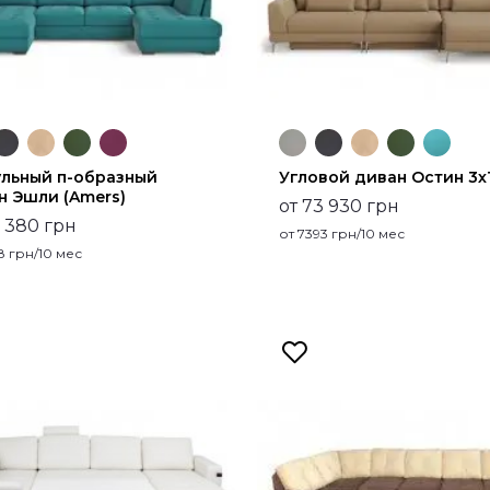
льный п-образный
Угловой диван Остин 3х
н Эшли (Amers)
от 73 930 грн
7 380 грн
от
7393
грн/10 мес
8
грн/10 мес