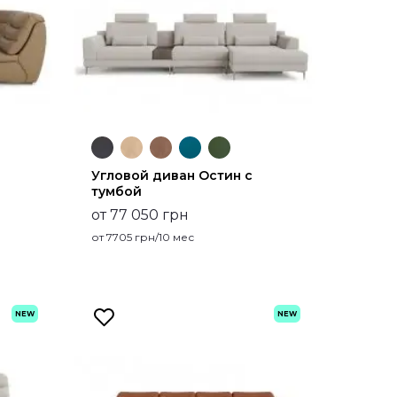
Угловой диван Остин с
тумбой
от 77 050 грн
от
7705
грн/10 мес
NEW
NEW