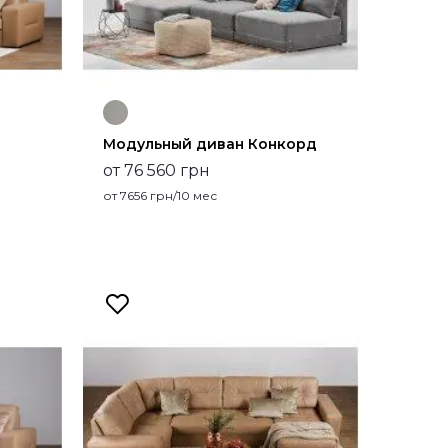
Модульный диван Конкорд
от 76 560 грн
от
7656
грн/10 мес