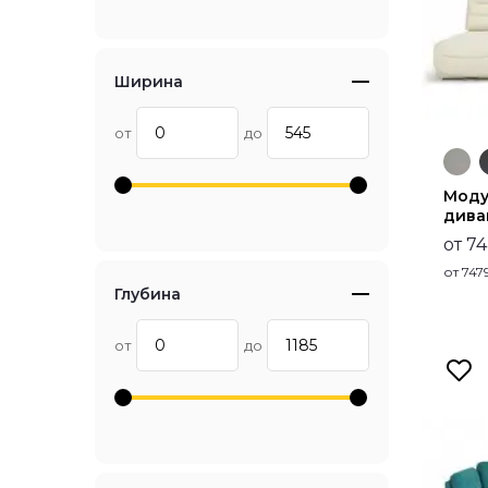
Ширина
от
до
Моду
дива
от 7
от
747
Глубина
от
до