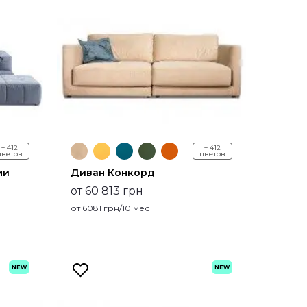
+ 412
+ 412
цветов
цветов
ми
Диван Конкорд
от 60 813 грн
от
6081
грн/10 мес
NEW
NEW