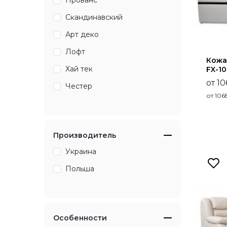
Скандинавский
Арт деко
Лофт
Кожа
Хай тек
FX-10
от 1
Честер
от
106
Производитель
Украина
Польша
Особенности