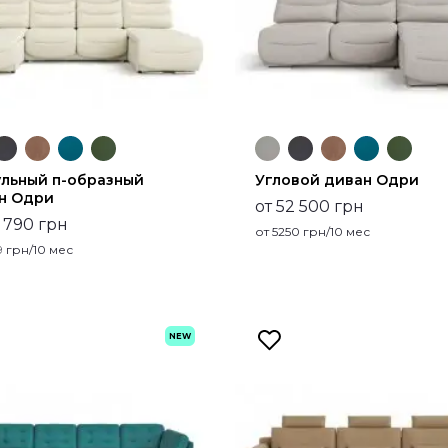
льный п-образный
Угловой диван Одри
н Одри
от 52 500 грн
4 790 грн
от
5250
грн/10 мес
9
грн/10 мес
NEW