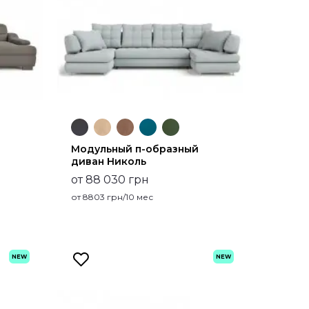
Модульный п-образный
диван Николь
от 88 030 грн
от
8803
грн/10 мес
NEW
NEW