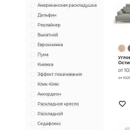
Американская раскладушка
Дельфин
Реклайнер
Выкатной
Еврокнижка
Пума
Угло
Ости
Книжка
от 1
Эффект покачивания
от
102
Клик-Кляк
Аккордеон
Раскладное кресло
Раскладной
Седафлекс