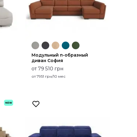
Модульный п-образный
диван София
от 79 510 грн
от
7951
грн/10 мес
NEW