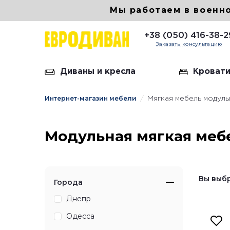
Мы работаем в военн
+38 (050) 416-38-2
Заказать консультацию
Диваны и кресла
Кровати
Интернет-магазин мебели
Мягкая мебель модул
Кожан
Диван 
Модульная мягкая меб
Диван
Диван
Вы выб
Города
Днепр
Одесса