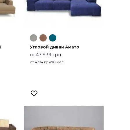
1
Угловой диван Амато
от 47 939 грн
от
4794
грн/10 мес