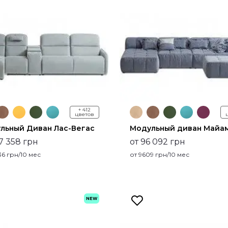
+ 412
цветов
льный Диван Лас-Вегас
Модульный диван Майа
07 358 грн
от 96 092 грн
36
грн/10 мес
от
9609
грн/10 мес
NEW