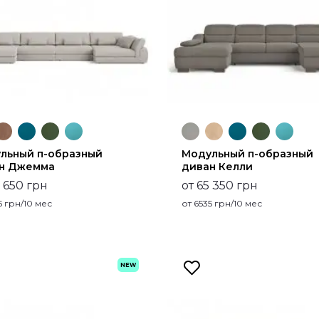
льный п-образный
Модульный п-образный
н Джемма
диван Келли
2 650 грн
от 65 350 грн
5
грн/10 мес
от
6535
грн/10 мес
NEW