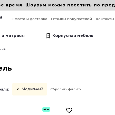
ое время. Шоурум можно посетить по пред
9
Оплата и доставка
Отзывы покупателей
Контакты
 и матрасы
Корпусная мебель
ьный
ые прямые диваны
прямой для кухни
ель
 прямой в гостиную
 прямой Еврокнижка
×
Модульный
рали:
Сбросить фильтр
NEW