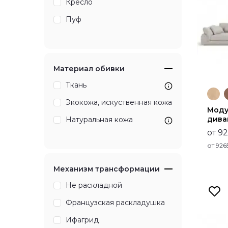
Кресло
Пуф
Материал обивки
Ткань
Экокожа, искуственная кожа
Моду
дива
Натуральная кожа
от 9
от
926
Механизм трансформации
Не раскладной
Французская раскладушка
Ифагрид