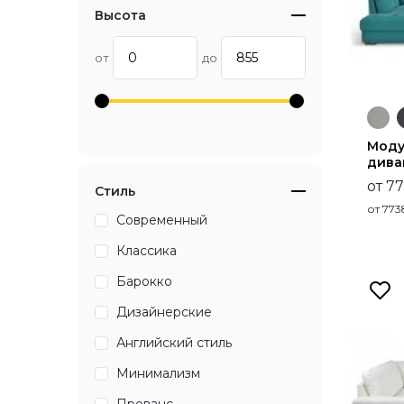
Высота
от
до
Моду
дива
от 7
Стиль
от
773
Современный
Классика
Барокко
Дизайнерские
Английский стиль
Минимализм
Прованс