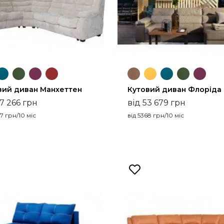
вий диван Манхеттен
Кутовий диван Флоріда
97 266 грн
від 53 679 грн
7
грн/10 міс
від
5368
грн/10 міс