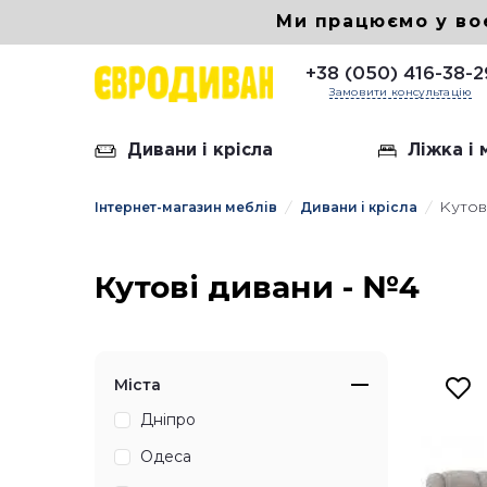
Ми працюємо у во
+38 (050) 416-38-2
Замовити консультацію
Дивани і крісла
Ліжка і
Інтернет-магазин меблів
Дивани і крісла
Кутов
Шкірян
Диван 
Кутові дивани - №4
Диван 
Диван
Міста
Дніпро
Одеса