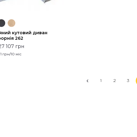
яний кутовий диван
форнія 262
27 107 грн
1
грн/10 міс
1
2
3