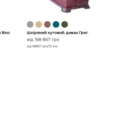
 Вінс
Шкіряний кутовий диван Грег
від 168 867 грн
від
16887
грн/10 міс