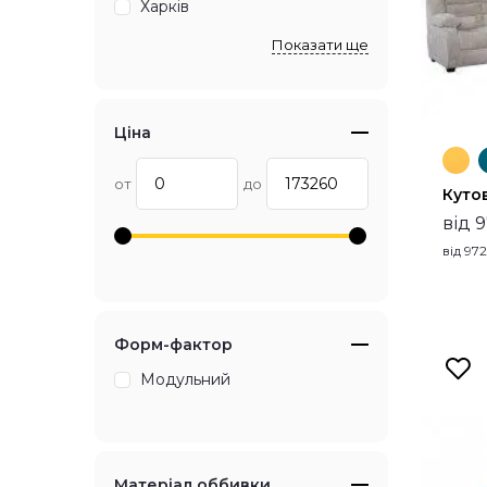
Харків
Показати ще
Ціна
от
до
Куто
від 
від
972
Форм-фактор
Модульний
Матеріал оббивки