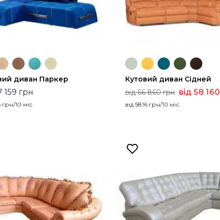
вий диван Паркер
Кутовий диван Сідней
7 159 грн
від 58 160
від 66 860 грн
6
грн/10 міс
від
5816
грн/10 міс