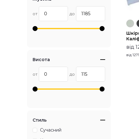
от
до
Шкір
Калі
від 1
від
1271
Висота
от
до
Стиль
Сучасний