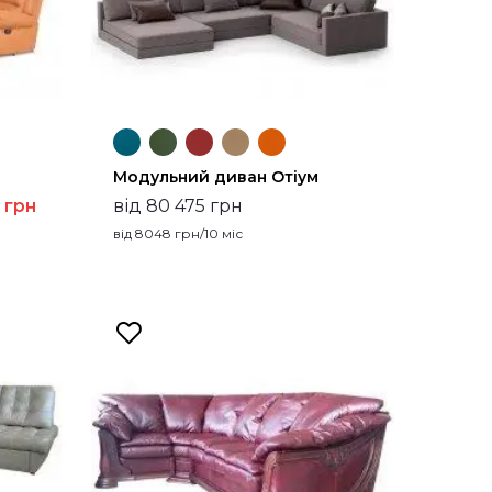
Модульний диван Отіум
 грн
від 80 475 грн
від
8048
грн/10 міс