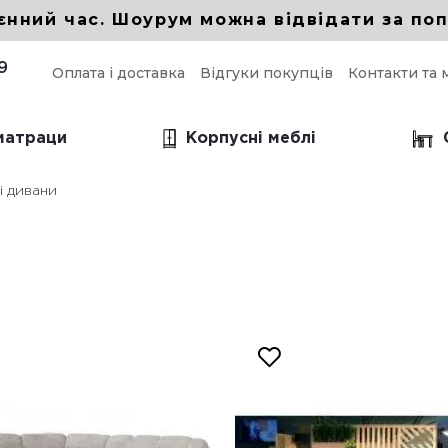
єнний час. Шоурум можна відвідати за поп
9
Оплата і доставка
Відгуки покупців
Контакти та 
 матраци
Корпусні меблі
і дивани
і прямі дивани
прямий для кухні
прямий в вітальню
 прямий Еврокнижка