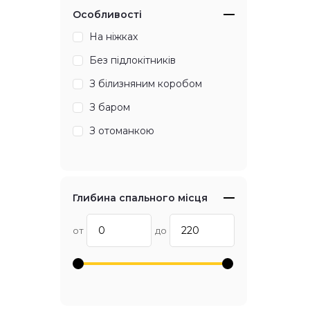
Особливості
На ніжках
Без підлокітників
З білизняним коробом
З баром
З отоманкою
Глибина спального місця
от
до