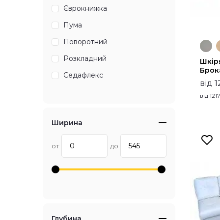
Єврокнижка
Пума
Поворотний
Розкладний
Шкір
Брок
Седафлекс
від 1
від
1217
Ширина
от
до
Глубина