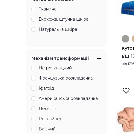
Тканина
Екокожа, штучна шкіра
Натуральна шкіра
Куто
від 1
Механізм трансформації
від
171
Не розкладний
Французька розкладачка
Іфагрід
Американська розкладачка
Дельфін
Реклайнер
Виїзний