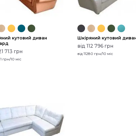
яний кутовий диван
Шкіряний кутовий диван
ард
від 112 796 грн
21 713 грн
від
11280
грн/10 міс
1
грн/10 міс