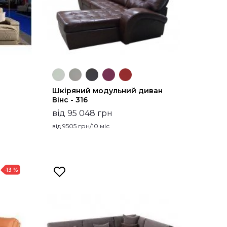
Шкіряний модульний диван
Вінс - 316
від 95 048 грн
від
9505
грн/10 міс
-13 %