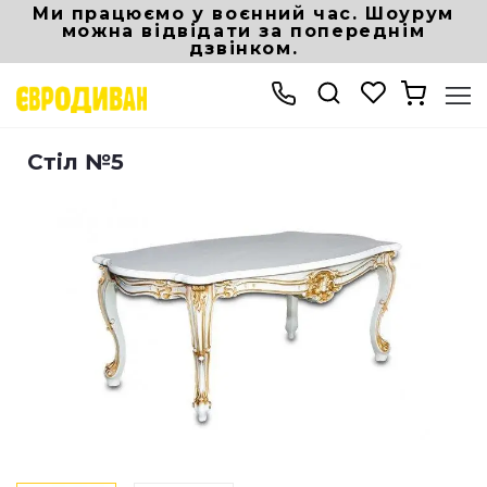
Ми працюємо у воєнний час. Шоурум
можна відвідати за попереднім
дзвінком.
Інтернет магазин Eurodivan
Столи та стільці
Столи кухонні
Стіл №5
Стіл №5