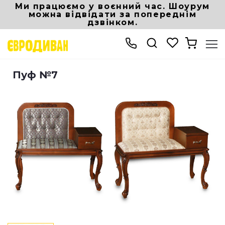
Ми працюємо у воєнний час. Шоурум
можна відвідати за попереднім
дзвінком.
Інтернет магазин Eurodivan
М'які меблі
Пуф №7
Пуф №7