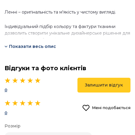
Ленні – оригінальність та м'якість у чистому вигляді.
Індивідуальний підбір кольору та фактури тканини
дозволить створити унікальне дизайнерське рішення для
сучасної спальні. А наші консультанти із задоволенням
допоможуть у виборі.
Показати весь опис
Модель Ленні комплектується ортопедичною основою із
Відгуки та фото клієнтів
грабовими ламелями.
Радимо обирати комплектацію із нішею для зберігання
Залишити відгук
промов.
0
Додайте розкіш, комфорт та унікальність у своє житло.
Мені подобається
0
Розмір