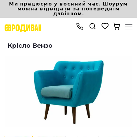
Ми працюємо у воєнний час. Шоурум
можна відвідати за попереднім
дзвінком.
Інтернет магазин Eurodivan
Дивани і крісла
Крісло Вензо
Крісло Вензо