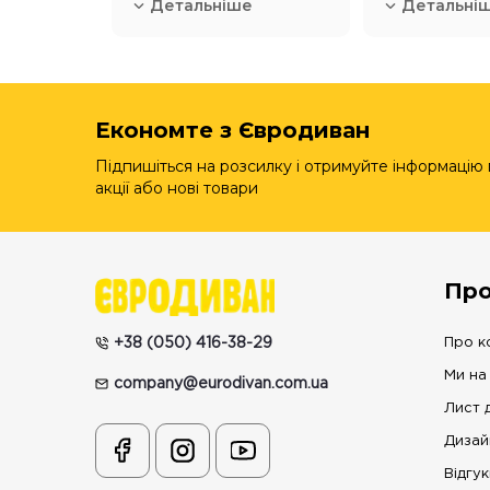
Детальніше
Детальні
Економте з Євродиван
Підпишіться на розсилку і отримуйте інформацію
акції або нові товари
Про
+38 (050) 416-38-29
Про к
Ми на
company@eurodivan.com.ua
Лист 
Дизай
Відгук