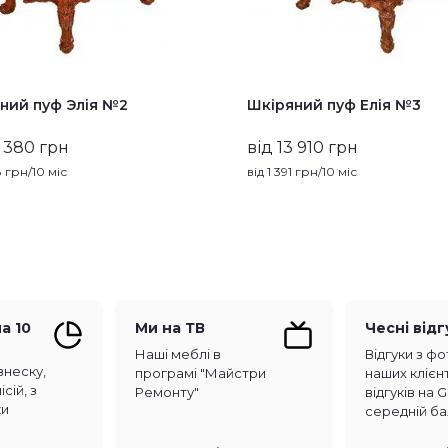
ний пуф Элія №2
Шкіряний пуф Елія №3
3 380 грн
від 13 910 грн
8
грн/10 міс
від
1 391
грн/10 міс
а 10
Ми на ТВ
Чесні від
Наші меблі в
Відгуки з фо
внеску,
програмі "Майстри
наших клієнт
сій, з
Ремонту"
відгуків на 
ки
середній ба