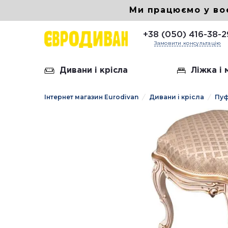
Ми працюємо у во
+38 (050) 416-38-2
Замовити консультацію
Дивани і крісла
Ліжка і
Інтернет магазин Eurodivan
Дивани і крісла
Пу
Шкірян
Диван 
Диван 
Диван