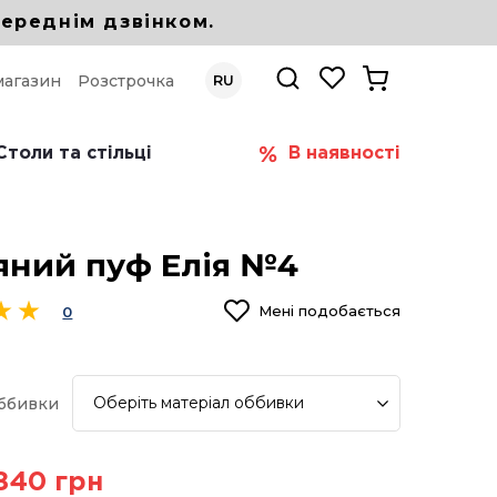
ереднім дзвінком.
магазин
Розстрочка
RU
Столи та стільці
В наявності
яний пуф Елія №4
Мені подобається
0
Оберіть
матеріал оббивки
оббивки
 840 грн