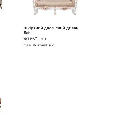
Шкіряний двомісний диван
Елія
40 660 грн
від
4 066
грн/10 міс