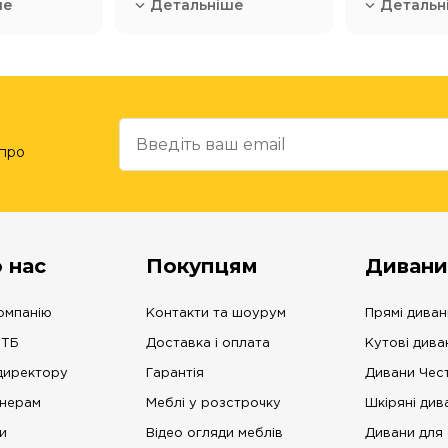
ше
Детальніше
Детальн
 про
 нас
Покупцям
Дивани
омпанію
Контакти та шоурум
Прямі диван
 ТБ
Доставка і оплата
Кутові дива
директору
Гарантія
Дивани Чес
нерам
Меблі у розстрочку
Шкіряні див
и
Відео огляди меблів
Дивани для 