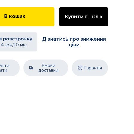
Купити в 1 клік
В кошик
в розстрочку
Дізнатись про зниження
ціни
84
грн/10 міс
анти
Умови
Гарантія
ати
доставки