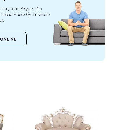
нтацію по Skype або
о ліжка може бути такою
и.
ONLINE