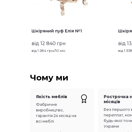
Шкіряний пуф Елія №1
Шкіря
від 12 840 грн
від 1
від
1 284
грн/10 міс
від
1 33
Чому ми
Якість меблів
Рострочка н
місяців
Фабричне
Без першого 
виробництво,
переплат, комі
гарантія 24 місяці на
будь-якої точ
всі меблі
України