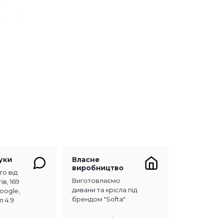
гуки
Власне
виробництво
то від
Виготовляємо
ів, 169
дивани та крісла під
Google,
брендом "Softa"
л 4.9