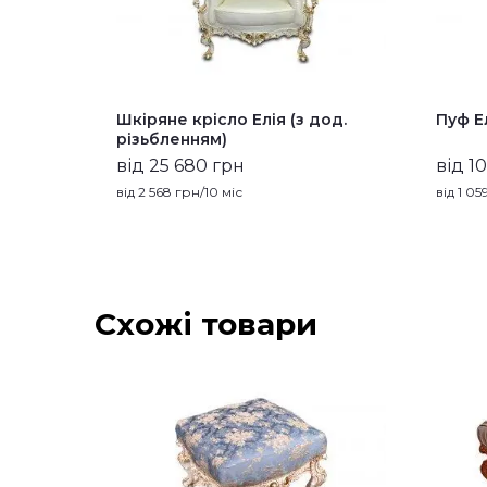
Шкіряне крісло Елiя (з дод.
Пуф Е
рiзьбленням)
від 25 680 грн
від 1
від
2 568
грн/10 міс
від
1 05
Схожі товари