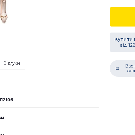
Купити 
від
12
Відгуки
Варі
опл
112106
см