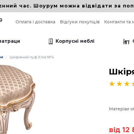
єнний час. Шоурум можна відвідати за поп
9
Оплата і доставка
Відгуки покупців
Контакти та 
 матраци
Корпусні меблі
фи
Шкіряний пуф Елія №4
і прямі дивани
Шкір
прямий для кухні
прямий в вітальню
 прямий Еврокнижка
Матеріал 
від 12