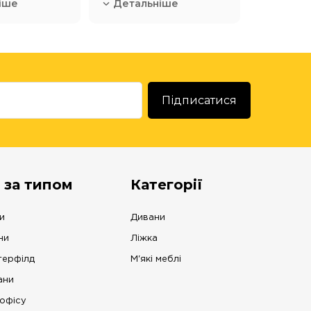
іше
Детальніше
 за типом
Категорії
и
Дивани
ни
Ліжка
терфілд
М'які меблі
ани
офісу