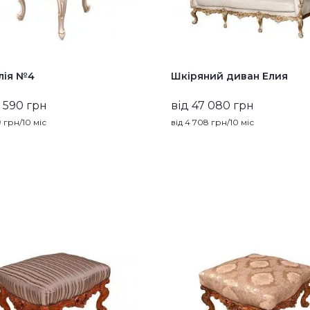
лія №4
Шкіряний диван Елия
0 590 грн
від 47 080 грн
9
грн/10 міс
від
4 708
грн/10 міс