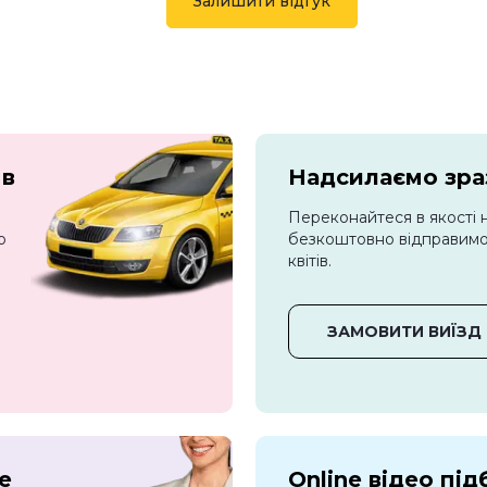
Залишити відгук
 в
Надсилаємо зраз
Переконайтеся в якості 
о
безкоштовно відправимо 
квітів.
ЗАМОВИТИ ВИЇЗД
е
Online відео під