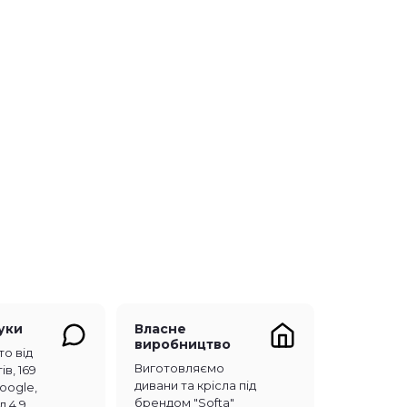
гуки
Власне
виробництво
то від
Виготовляємо
ів, 169
дивани та крісла під
Google,
брендом "Softa"
л 4.9