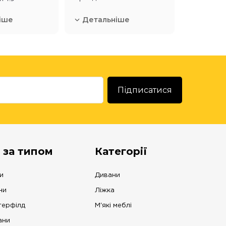
іше
Детальніше
 за типом
Категорії
и
Дивани
ни
Ліжка
терфілд
М'які меблі
ани