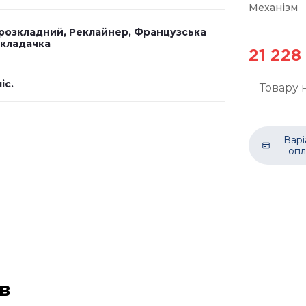
Механізм
розкладний, Реклайнер, Французська
зкладачка
21 228
іс.
Товару 
Варі
опл
ів