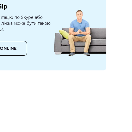
бір
нтацію по Skype або
о ліжка може бути такою
и.
ONLINE