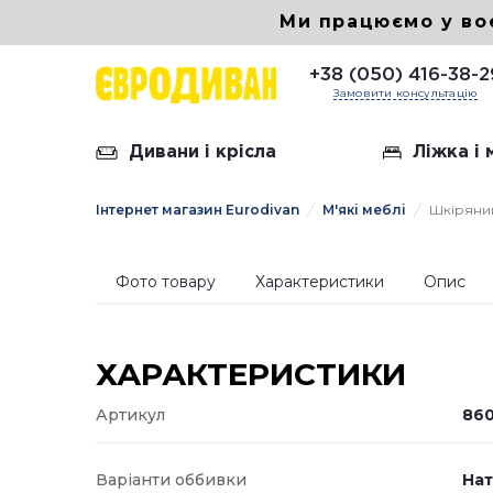
Ми працюємо у во
+38 (050) 416-38-2
Замовити консультацію
Дивани і крісла
Ліжка і
Інтернет магазин Eurodivan
М'які меблі
Шкіряний
Шкірян
Диван 
Фото товару
Характеристики
Опис
Диван 
Диван
ХАРАКТЕРИСТИКИ
Артикул
860
Варіанти оббивки
Нат