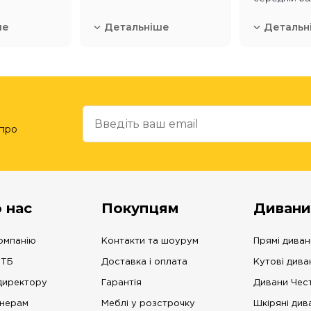
ше
Детальніше
Детальн
 про
 нас
Покупцям
Дивани
омпанію
Контакти та шоурум
Прямі диван
 ТБ
Доставка і оплата
Кутові дива
директору
Гарантія
Дивани Чес
нерам
Меблі у розстрочку
Шкіряні див