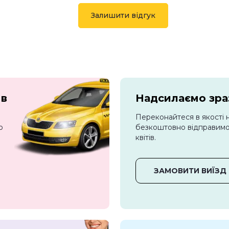
Залишити відгук
 в
Надсилаємо зраз
Переконайтеся в якості 
о
безкоштовно відправимо 
квітів.
ЗАМОВИТИ ВИЇЗД