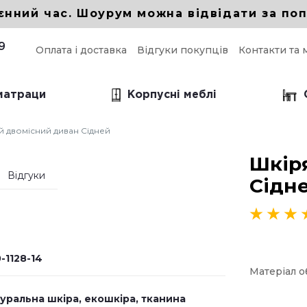
єнний час. Шоурум можна відвідати за поп
9
Оплата і доставка
Відгуки покупців
Контакти та 
 матраци
Корпусні меблі
 двомісний диван Сідней
і прямі дивани
Шкір
прямий для кухні
Відгуки
Сідн
прямий в вітальню
 прямий Еврокнижка
-1128-14
Матеріал 
уральна шкіра, екошкіра, тканина