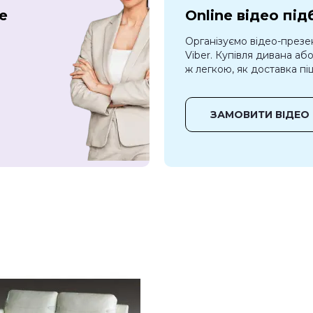
е
Online відео під
Організуємо відео-презе
Viber. Купівля дивана аб
ж легкою, як доставка піц
ЗАМОВИТИ ВІДЕО 