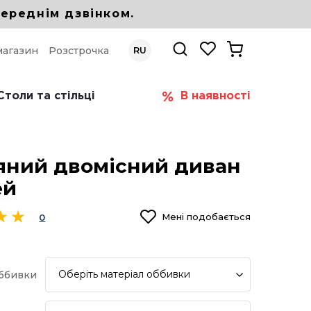
ереднім дзвінком.
магазин
Розстрочка
RU
Столи та стільці
В наявності
яний двомісний диван
ей
Мені подобається
0
Оберіть
матеріал оббивки
оббивки