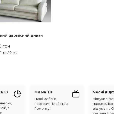
ний двомісний диван
0 грн
7
грн/10 міс
а 10
Ми на ТВ
Чесні від
Наші меблі в
Відгуки з фо
внеску,
програмі "Майстри
наших клієнт
сій, з
Ремонту"
відгуків на 
ки
середній ба