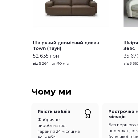
Шкіряний двомісний диван
Шкіря
Town (Таун)
Зевс
52 635 грн
35 67
від
5 264
грн/10 міс
від
3 56
Чому ми
Якість меблів
Рострочка н
місяців
Фабричне
Без першого 
виробництво,
переплат, комі
гарантія 24 місяці на
будь-якої точ
всі меблі