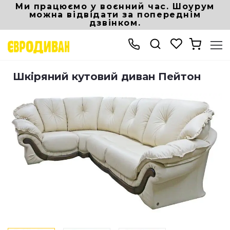
Ми працюємо у воєнний час. Шоурум
можна відвідати за попереднім
дзвінком.
Інтернет магазин Eurodivan
Дивани і крісла
Шкіряні дивани
Шкіря
Шкіряний кутовий диван Пейтон