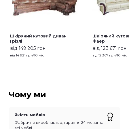
Шкіряний кутовий диван
Шкіряний кутов
Грізлі
Фаер
від 149 205 грн
від 123 671 грн
від
14 921
грн/10 міс
від
12 367
грн/10 міс
Чому ми
Якість меблів
Фабричне виробництво, гарантія 24 місяці на
всі меблі