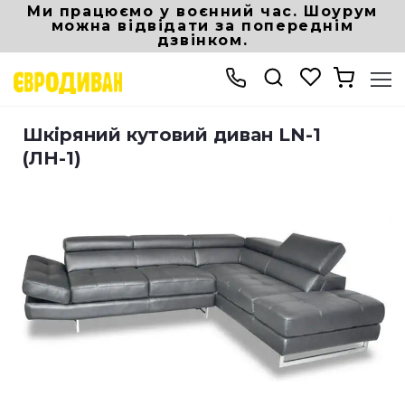
Ми працюємо у воєнний час. Шоурум
можна відвідати за попереднім
дзвінком.
Інтернет магазин Eurodivan
М'які меблі
Шкіряний кутовий диван LN-1 (Л
Шкіряний кутовий диван LN-1
(ЛН-1)