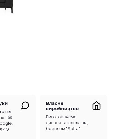
гуки
Власне
виробництво
то від
Виготовляємо
ів, 169
дивани та крісла під
Google,
брендом "Softa"
л 4.9