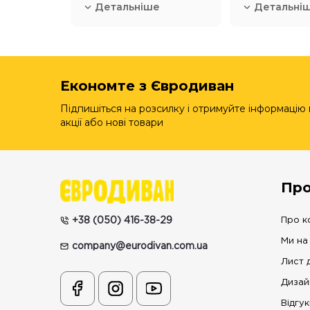
Детальніше
Детальні
Економте з Євродиван
Підпишіться на розсилку і отримуйте інформацію
акції або нові товари
Про
+38 (050) 416-38-29
Про к
Ми на
company@eurodivan.com.ua
Лист 
Дизай
Відгук