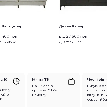
 Вальдемар
Диван Вісмар
3 400 грн
від 27 500 грн
40
грн/10 міс
від
2 750
грн/10 міс
а 10
Ми на ТВ
Чесні від
Наші меблі в
Відгуки з фо
внеску,
програмі "Майстри
наших клієнт
сій, з
Ремонту"
відгуків на 
ки
середній ба