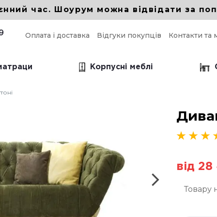
єнний час. Шоурум можна відвідати за поп
9
Оплата і доставка
Відгуки покупців
Контакти та 
 матраци
Корпусні меблі
ттоні
і прямі дивани
Диван
прямий для кухні
прямий в вітальню
 прямий Еврокнижка
від 28
Товару 