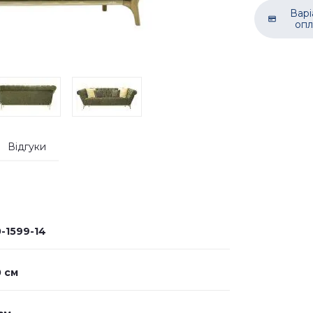
Варі
опл
Відгуки
-1599-14
 см