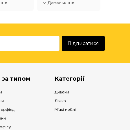
іше
Детальніше
 за типом
Категорії
и
Дивани
ни
Ліжка
терфілд
М'які меблі
ани
офісу