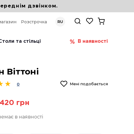
ереднім дзвінком.
магазин
Розстрочка
RU
Столи та стільці
В наявності
 Віттоні
Мені подобається
0
 420 грн
немає в наявності