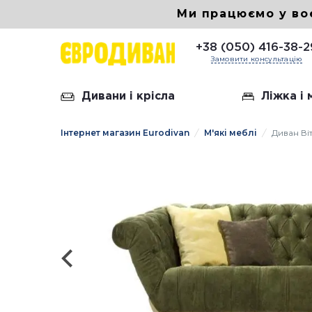
Ми працюємо у во
+38 (050) 416-38-2
Замовити консультацію
Дивани і крісла
Ліжка і
Інтернет магазин Eurodivan
М'які меблі
Диван Ві
Шкірян
Диван 
Диван 
Диван