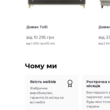
Диван Тобі
Диван
від 10 295 грн
від 3
від
1 030
грн/10 міс
від
3 3
Чому ми
Якість меблів
Рострочка н
місяців
Фабричне
Без першого 
виробництво,
переплат, комі
гарантія 24 місяці на
будь-якої точ
всі меблі
України