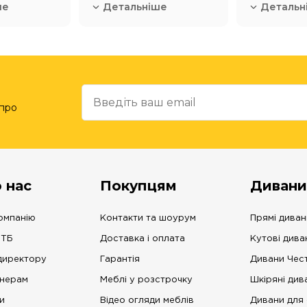
ше
Детальніше
Детальн
 про
 нас
Покупцям
Дивани
омпанію
Контакти та шоурум
Прямі диван
 ТБ
Доставка і оплата
Кутові дива
директору
Гарантія
Дивани Чес
нерам
Меблі у розстрочку
Шкіряні див
и
Відео огляди меблів
Дивани для 