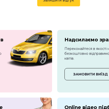
Залишити відгук
 в
Надсилаємо зраз
Переконайтеся в якості 
о
безкоштовно відправимо 
квітів.
ЗАМОВИТИ ВИЇЗД
е
Online відео під