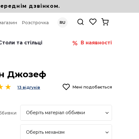
ереднім дзвінком.
магазин
Розстрочка
RU
Столи та стільці
В наявності
н Джозеф
Мені подобається
13 відгуків
Оберіть
матеріал оббивки
оббивки
Оберіть
механізм