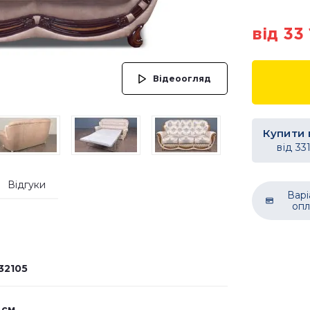
від 33
Відеоогляд
Купити 
від
33
Відгуки
Варі
опл
32105
 см