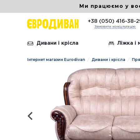
Ми працюємо у во
+38 (050) 416-38-2
Замовити консультацію
Дивани і крісла
Ліжка і
Інтернет магазин Eurodivan
Дивани і крісла
Пря
Шкірян
Диван 
Диван 
Диван