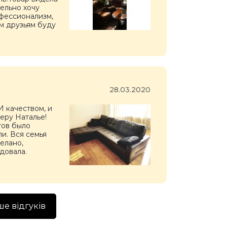
ельно хочу
фессионализм,
м друзьям буду
28.03.2020
И качеством, и
еру Наталье!
тов было
и. Вся семья
елано,
довала.
ше відгуків