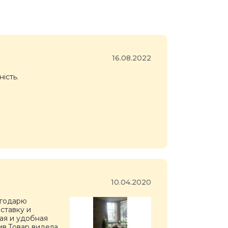
16.08.2022
ність.
10.04.2020
агодарю
ставку и
вая и удобная
ив.Товар видела