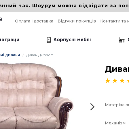
єнний час. Шоурум можна відвідати за поп
9
Оплата і доставка
Відгуки покупців
Контакти та 
 матраци
Корпусні меблі
мі дивани
Диван Джозеф
і прямі дивани
Дива
прямий для кухні
прямий в вітальню
 прямий Еврокнижка
Матеріал 
Механізм