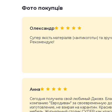
Фото покупців
Олександр
Супер якість матеріалів («антикоготь») та зруч
Рекомендую!
Анна
Сегодня получила свой любимый Джовэ. Бл
компанию "Евродиван" за своевременную до
изготовление, не взирая на карантин. Краси
мебель. Журнальный столик СУПЕР как крас