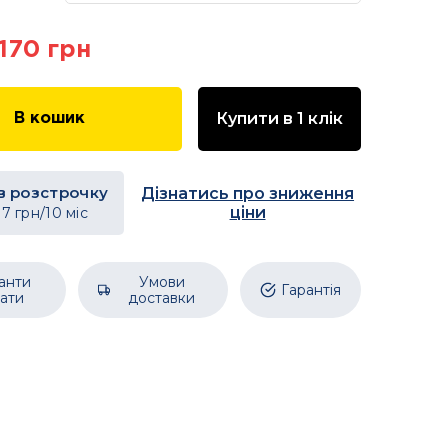
 170 грн
Купити в 1 клік
В кошик
в розстрочку
Дізнатись про зниження
ціни
17
грн/10 міс
анти
Умови
Гарантія
ати
доставки