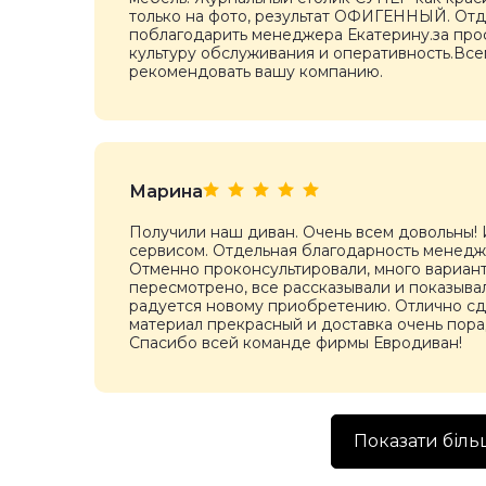
только на фото, результат ОФИГЕННЫЙ. Отд
поблагодарить менеджера Екатерину.за про
культуру обслуживания и оперативность.Все
рекомендовать вашу компанию.
Марина
Получили наш диван. Очень всем довольны! 
сервисом. Отдельная благодарность менедж
Отменно проконсультировали, много вариан
пересмотрено, все рассказывали и показывал
радуется новому приобретению. Отлично сд
материал прекрасный и доставка очень пора
Спасибо всей команде фирмы Евродиван!
Показати біль