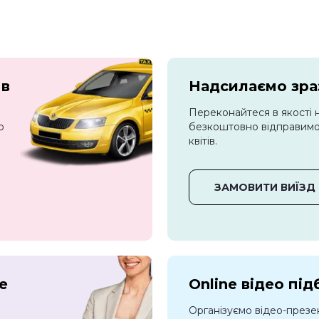
 в
Надсилаємо зраз
Переконайтеся в якості 
о
безкоштовно відправимо 
квітів.
ЗАМОВИТИ ВИЇЗД
е
Online відео під
Організуємо відео-презе