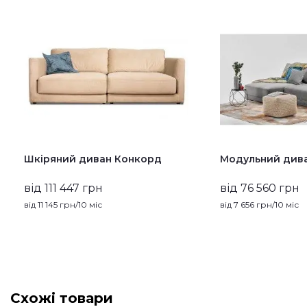
Шкіряний диван Конкорд
Модульний див
від 111 447 грн
від 76 560 грн
від
11 145
грн/10 міс
від
7 656
грн/10 міс
Схожі товари