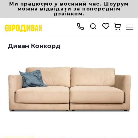
Ми працюємо у воєнний час. Шоурум
можна відвідати за попереднім
дзвінком.
Інтернет магазин Eurodivan
Дивани і крісла
Прямі дивани
Диван К
Диван Конкорд