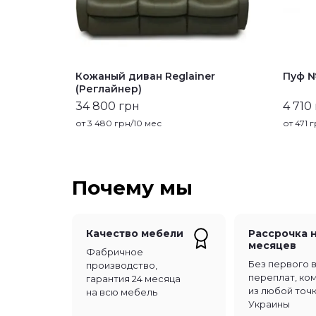
Кожаный диван Reglainer
Пуф №
(Реглайнер)
34 800 грн
4 710
от
3 480
грн/10 мес
от
471
г
Почему мы
Качество мебели
Рассрочка н
месяцев
Фабричное
Без первого 
производство,
переплат, ко
гарантия 24 месяца
из любой точ
на всю мебель
Украины