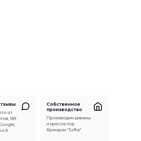
отзывы
Собственное
производство
ото от
Производим диваны
тов, 169
и кресла под
Google,
брендом "Softa"
 4.9