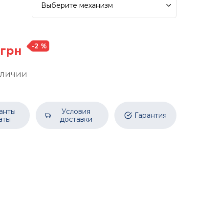
Выберите
механизм
-2 %
 грн
аличии
анты
Условия
Гарантия
аты
доставки