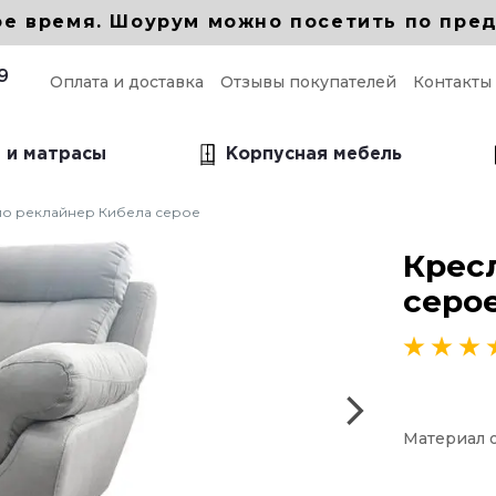
ое время. Шоурум можно посетить по пред
9
Оплата и доставка
Отзывы покупателей
Контакты
 и матрасы
Корпусная мебель
о реклайнер Кибела серое
ые прямые диваны
Крес
прямой для кухни
серо
 прямой в гостиную
 прямой Еврокнижка
Материал 