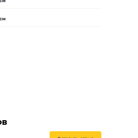
 см
 см
ов