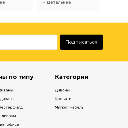
ее
Детальнее
ны по типу
Категории
диваны
Диваны
 диваны
Кровати
Честерфилд
Мягкая мебель
 диваны
для офиса