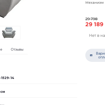
Механизм
29 798
29 189
Нет в н
ие
Отзывы
Вари
опл
-1529-14
 см