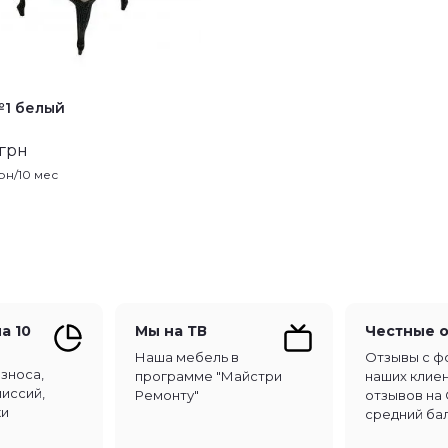
1 белый
 грн
рн/10 мес
а 10
Мы на ТВ
Честные 
Наша мебель в
Отзывы с ф
взноса,
программе "Майстри
наших клиен
миссий,
Ремонту"
отзывов на 
ки
средний бал