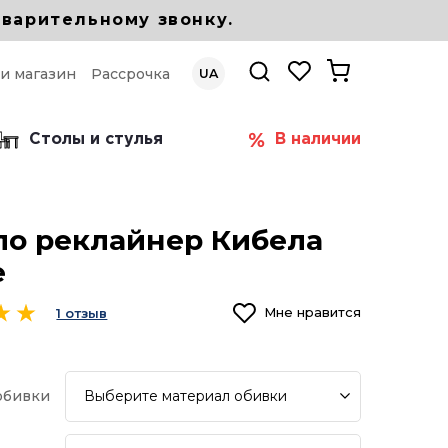
варительному звонку.
 и магазин
Рассрочка
UA
Столы и стулья
В наличии
ло реклайнер Кибела
е
Мне нравится
1 отзыв
Выберите
материал обивки
обивки